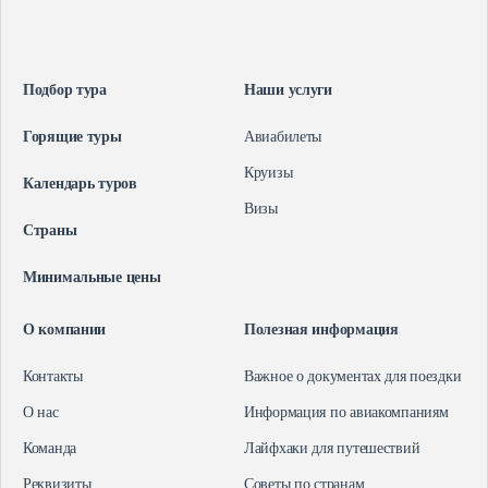
Визы
Контакты
Полезная информация
О нас
Подбор тура
Наши услуги
Команда
Важное о документах для поездки
Горящие туры
Авиабилеты
Реквизиты
Информация по авиакомпаниям
Круизы
Способы оплаты
Лайфхаки для путешествий
Календарь туров
Визы
Советы по странам
Страны
+74959790900
Минимальные цены
Подольск, улица Ленина, 1
О компании
Полезная информация
+74959790900
МО, г. Подольск, мкр. Климовск, ул.
Контакты
Важное о документах для поездки
Ленина, д. 1
О нас
Информация по авиакомпаниям
Команда
Лайфхаки для путешествий
Реквизиты
Советы по странам