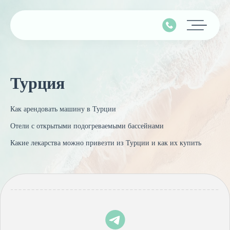
Главная
Турция
Подбор тура
Горящие туры
Как арендовать машину в Турции
Календарь туров
Отели с открытыми подогреваемыми бассейнами
Страны
Какие лекарства можно привезти из Турции и как их купить
Минимальные цены
Наши услуги
Авиабилеты
О компании
Круизы